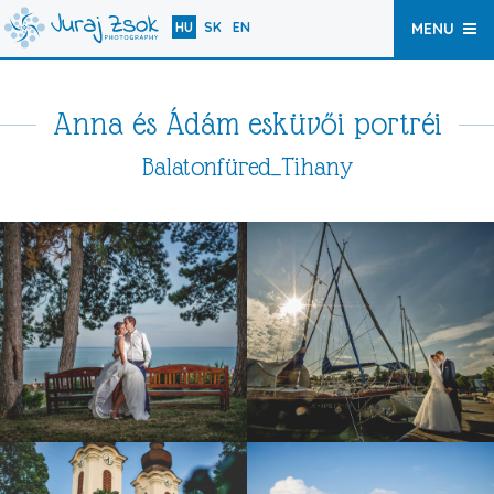
HU
SK
EN
MENU
Anna és Ádám esküvői portréi
Balatonfüred_Tihany