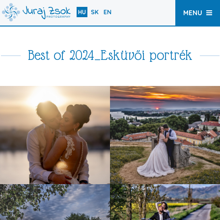
HU
SK
EN
MENU
Best of 2024_Esküvői portrék