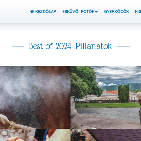
KEZDŐLAP
ESKÜVŐI FOTÓK
GYERKŐCÖK
KI
Best of 2024_Pillanatok