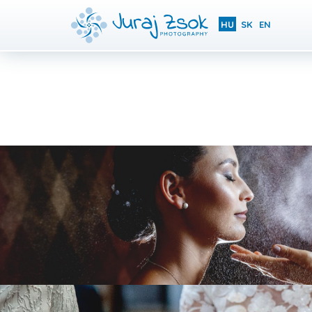
HU
SK
EN