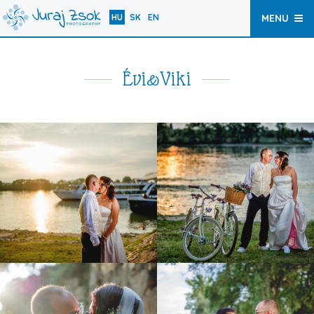
HU
SK
EN
MENU
Évi&Viki