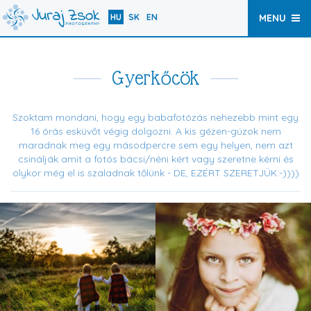
HU
SK
EN
MENU
Gyerkőcök
Szoktam mondani, hogy egy babafotózás nehezebb mint egy
16 órás esküvőt végig dolgozni. A kis gézen-gúzok nem
maradnak meg egy másodpercre sem egy helyen, nem azt
csinálják amit a fotós bácsi/néni kért vagy szeretne kérni és
olykor még el is szaladnak tőlünk - DE, EZÉRT SZERETJÜK:-))))