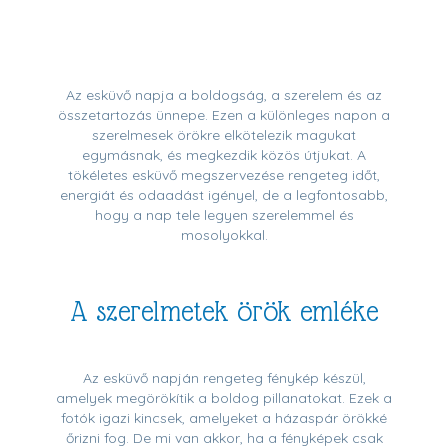
Az esküvő napja a boldogság, a szerelem és az
összetartozás ünnepe. Ezen a különleges napon a
szerelmesek örökre elkötelezik magukat
egymásnak, és megkezdik közös útjukat. A
tökéletes esküvő megszervezése rengeteg időt,
energiát és odaadást igényel, de a legfontosabb,
hogy a nap tele legyen szerelemmel és
mosolyokkal.
A szerelmetek örök emléke
Az esküvő napján rengeteg fénykép készül,
amelyek megörökítik a boldog pillanatokat. Ezek a
fotók igazi kincsek, amelyeket a házaspár örökké
őrizni fog. De mi van akkor, ha a fényképek csak