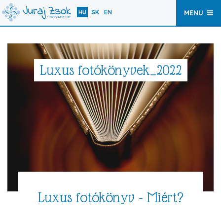
HU
SK
EN
MENU
Luxus fotókönyvek_2022
Luxus fotókönyv - Miért?