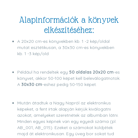
Alapinformációk a könyvek
elkészítéséhez:
A 20x20 cm-es könyvekben kb. 1 -2 kép/oldal
mutat esztétikusan, a 30x30 cm-es könyvekben
kb. 1 -3 kép/old
Például ha rendeltek egy
50 oldalas 20x20 cm
-es
könyvet, akkor 50-100 képet kell beleválogatnotok.
A
30x30 cm
-eshez pedig 50-150 képet.
Miután átadtuk a Nagy Napról az elektronikus
képeket, a fent írtak alapján kérjük kiválogatni
azokat, amelyeket szeretnétek az albumban látni.
Minden egyes képnek van egy egyedi száma (pl.
AB_001, AB_015). Ezeket a számokat küldjétek
majd át elektronikusan. Egy üveg bor sokat tud