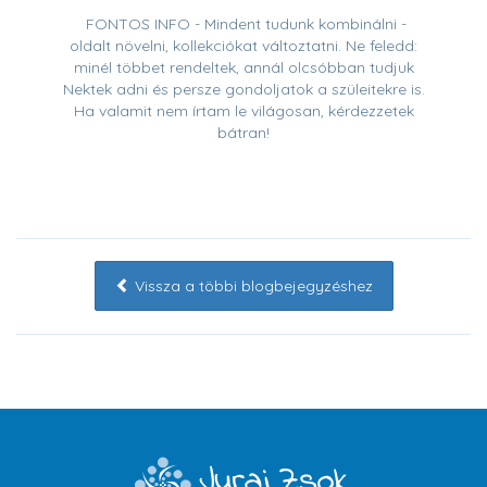
FONTOS INFO - Mindent tudunk kombinálni -
oldalt növelni, kollekciókat változtatni. Ne feledd:
minél többet rendeltek, annál olcsóbban tudjuk
Nektek adni és persze gondoljatok a szüleitekre is.
Ha valamit nem írtam le világosan, kérdezzetek
bátran!
Vissza a többi blogbejegyzéshez