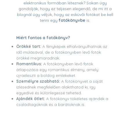
elektronikus formában léteznek? Sokan úgy
gondolják, hogy ez teljesen elegendő, de mi itt a
blognál úgy véljük, hogy az esküvői fotókat be kell
tenni egy
fotókönyvbe
is.
Miért fontos a fotókönyv?
Örökké tart:
A fényképek elhalványulhatnak az
idő múlásával, de a fotókönyvben lévő fotók
örökké megmaradnak.
Romantikus:
A fotókönyvben lévő fotók
átlapozása egy romantikus élmény, amely
újraéleszti a boldog emlékeket.
Személyre szabható:
A fotókönyvet a saját
ízlésednek megfelelően alakíthatod ki, így
egyedivé és különlegessé teheted.
Ajándék ötlet:
A fotókönyv tökéletes ajándék a
családtagoknak és a barátoknak is.