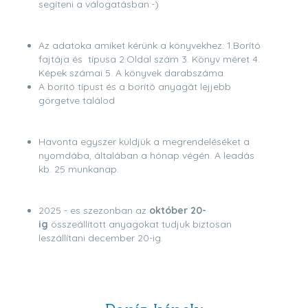
segíteni a válogatásban:-)
Az adatoka amiket kérünk a könyvekhez: 1.Borító
fajtája és típusa 2.Oldal szám 3. Könyv méret 4.
Képek számai 5. A könyvek darabszáma
A borító típust és a borító anyagát lejjebb
görgetve találod
Havonta egyszer küldjük a megrendeléséket a
nyomdába, általában a hónap végén. A leadás
kb. 25 munkanap.
2025 - es szezonban az
október 20-
ig
összeállított anyagokat tudjuk biztosan
leszállítani december 20-ig.