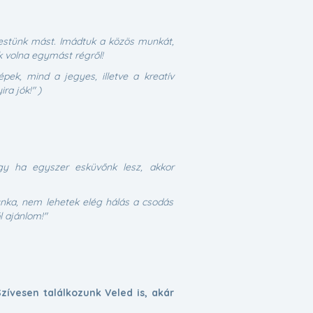
restünk mást.
Imádtuk a közös munkát,
k volna egymást régről!
pek, mind a jegyes, illetve a kreatív
ra jók!" )
ogy ha egyszer esküvőnk lesz, akkor
munka, nem lehetek elég hálás a csodás
l ajánlom!"
ívesen találkozunk Veled is, akár