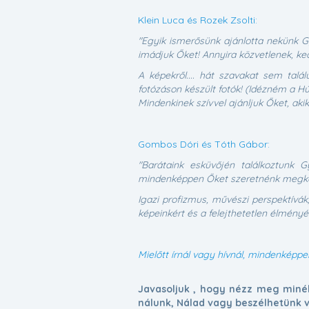
Klein Luca és Rozek Zsolti:
"Egyik ismerősünk ajánlotta nekünk 
imádjuk Őket! Annyira közvetlenek, ke
A képekről.... hát szavakat sem talá
fotózáson készült fotók! (Idézném a Hú
Mindenkinek szívvel ajánljuk Őket, ak
Gombos Dóri és Tóth Gábor:
"Barátaink esküvőjén találkoztunk 
mindenképpen Őket szeretnénk megkérn
Igazi profizmus, művészi perspektívák
képeinkért és a felejthetetlen élményé
Mielőtt írnál vagy hívnál, mindenképpe
Javasoljuk , hogy nézz meg minél
nálunk, Nálad vagy beszélhetünk v