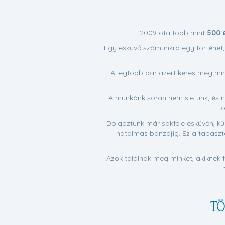
2009 óta több mint
500 
Egy esküvő számunkra egy történet, 
A legtöbb pár azért keres meg mi
A munkánk során nem sietünk, és ne
o
Dolgoztunk már sokféle esküvőn, kü
hatalmas banzájig. Ez a tapaszta
Azok találnak meg minket, akiknek 
TÖ