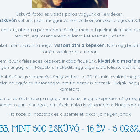
Esküvői fotós és videós páros vagyunk a Felvidéken.
esküvőn
voltunk jelen, magyar és nemzetközi párokkal dolgozva Szl
ami ott, abban a pár órában történik meg. A figyelmünk mindig azon
reakció, egy csendesebb pillanat két esemény között.
nket, mert szeretné magát
viszontlátni a képeken.
Nem egy beállíto
történt velük azon a napon.
m lövünk felesleges képeket. Inkább figyelünk,
kivárjuk a megfelel
lyan anyag, ami később is működik. Egy átgondolt, letisztult történe
lönböző helyszíneken és környezetben - a 20 fős mini családi meghi
lat ad egyfajta biztonságot, amit a párok is éreznek. Tudják, hogy
kamerára.
fontos az őszinteség, a nyugalom és az, hogy a képeknek súlya leg
hanem olyan ,,anyagot,, ami évek múlva is visszaadja a Nagy Napot
Ha közel áll hozzátok ez a szemlélet, akkor jó helyen jártok!
BB, MINT 500 ESKÜVŐ - 16 ÉV - 5 ORS