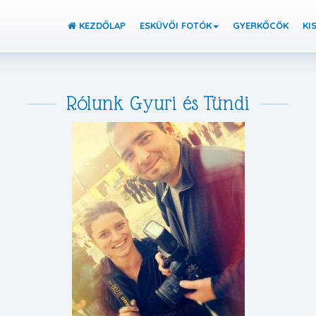
KEZDŐLAP
ESKÜVŐI FOTÓK
GYERKŐCÖK
KI
Rólunk Gyuri és Tündi