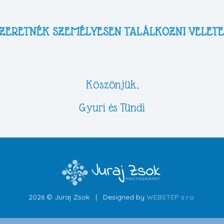
ZERETNÉK SZEMÉLYESEN TALÁLKOZNI VELET
Köszönjük,
Gyuri és Tündi
2026 © Juraj Zsok
|
Designed by
WEBSTEP s.r.o.