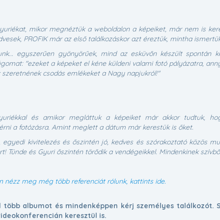
Gyuriékat, mikor megnéztük a weboldalon a képeiket, már nem is ke
dvesek, PROFIK már az első találkozáskor azt éreztük, mintha ismertü
lunk... egyszerűen gyönyörűek, mind az esküvőn készült spontán ké
gomat: "ezeket a képeket el kéne küldeni valami fotó pályázatra, annyi
ik szeretnének csodás emlékeket a Nagy napjukról!"
Gyuriékkal és amikor megláttuk a képeiket már akkor tudtuk, h
i a fotózásra. Amint meglett a dátum már kerestük is őket.
, egyedi kivitelezés és őszintén jó, kedves és szórakoztató közös 
rt! Tünde és Gyuri őszintén törődik a vendégeikkel. Mindenkinek szívbő
n nézz meg még több referenciát rólunk, kattints ide.
 több albumot és mindenképpen kérj személyes találkozót. Sz
ideokonferencián keresztül is.