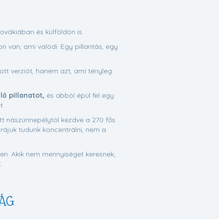
ovákiában és külföldön is.
 van, ami valódi. Egy pillantás, egy
tt verziót, hanem azt, ami tényleg
ő pillanatot,
és abból épül fel egy
t.
tt nászünnepélytól kezdve a 270 fős
 rájuk tudunk koncentrálni, nem a
yen. Akik nem mennyiséget keresnek,
.
ZÁG