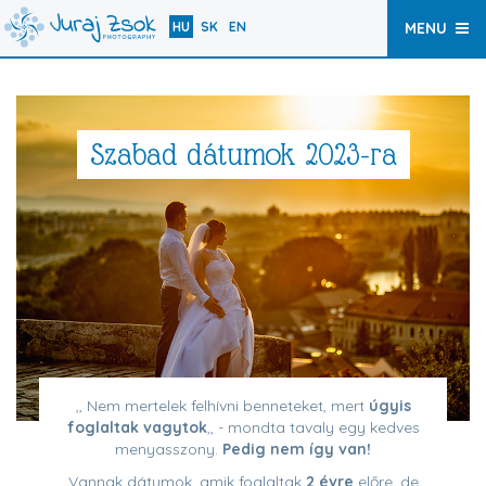
HU
SK
EN
MENU
Szabad dátumok 2023-ra
,, Nem mertelek felhívni benneteket, mert
úgyis
foglaltak vagytok
,, - mondta tavaly egy kedves
menyasszony.
Pedig nem így van!
Vannak dátumok, amik foglaltak
2 évre
előre, de