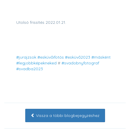
Utolsó frissítés 2022.01.21.
#jurajzsok
#esküvőifotós
#esküvő2023
#másként
#legjobbképekneked
#
#svadobnyfotograf
#svadba2023
Vissza a többi blogbejegyzéshez