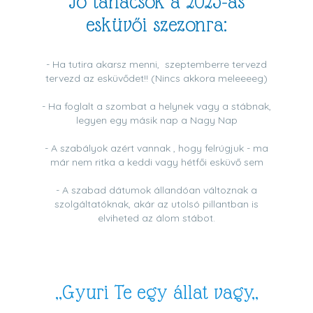
Jó tanácsok a 2023-as
esküvői szezonra:
- Ha tutira akarsz menni, szeptemberre tervezd
tervezd az esküvődet!! (Nincs akkora meleeeeg)
- Ha foglalt a szombat a helynek vagy a stábnak,
legyen egy másik nap a Nagy Nap
- A szabályok azért vannak , hogy felrúgjuk - ma
már nem ritka a keddi vagy hétfői esküvő sem
- A szabad dátumok állandóan változnak a
szolgáltatóknak, akár az utolsó pillantban is
elviheted az álom stábot.
,,Gyuri Te egy állat vagy,,