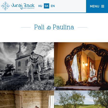
HU
SK
EN
MENU
Pali & Paulina