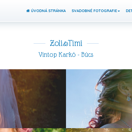
ÚVODNÁ STRÁNKA
SVADOBNÉ FOTOGRAFIE
DET
Zoli&Timi
Vintop Karkó - Búcs